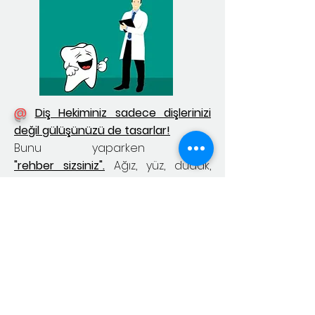
@
Diş Hekiminiz sadece dişlerinizi
değil gülüşünüzü de tasarlar!
Bunu yaparken de
"rehber sizsiniz".
Ağız, yüz, dudak,
karakter, cinsiyet ve en önemlisi
hayalleriniz (kendinizi aynada nasıl
görmeyi arzuladığınız) sizin
gülüşünüzü tasarlarken diş
hekiminize rehber olan
kriterlerdir.
Gülümsemenize sahip
çıkın. Dişleriniz düşleriniz kadar güzel
olabilir.